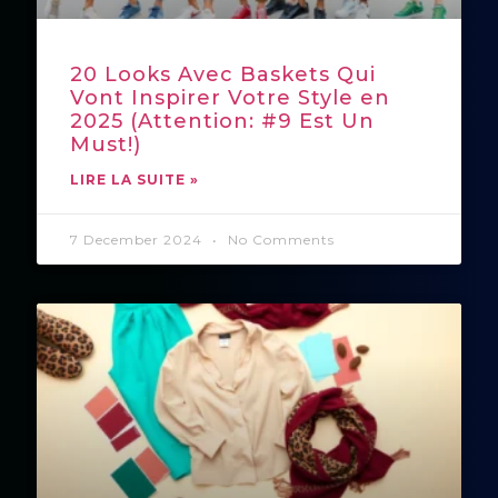
20 Looks Avec Baskets Qui
Vont Inspirer Votre Style en
2025 (Attention: #9 Est Un
Must!)
LIRE LA SUITE »
7 December 2024
No Comments