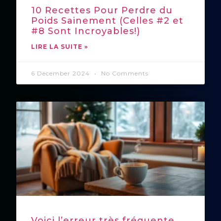
10 Recettes Pour Perdre du
Poids Sainement (Celles #2 et
#8 Sont Incroyables!)
LIRE LA SUITE »
6 December 2024
No Comments
Voici l’erreur très fréquente