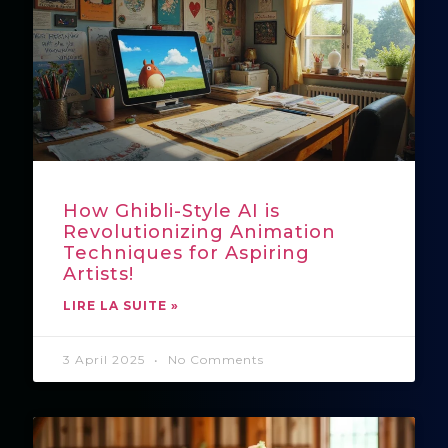
How Ghibli-Style AI is
Revolutionizing Animation
Techniques for Aspiring
Artists!
LIRE LA SUITE »
3 April 2025
No Comments