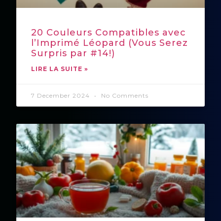
20 Couleurs Compatibles avec
l’Imprimé Léopard (Vous Serez
Surpris par #14!)
LIRE LA SUITE »
7 December 2024
No Comments