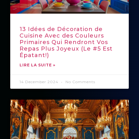
13 Idées de Décoration de
Cuisine Avec des Couleurs
Primaires Qui Rendront Vos
Repas Plus Joyeux (Le #5 Est
Épatant!)
LIRE LA SUITE »
14 December 2024
No Comments