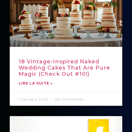
18 Vintage-Inspired Naked
Wedding Cakes That Are Pure
Magic (Check Out #10!)
LIRE LA SUITE »
1 January 2025
No Comments