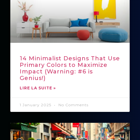
14 Minimalist Designs That Use
Primary Colors to Maximize
Impact (Warning: #6 is
Genius!)
LIRE LA SUITE »
1 January 2025
No Comments