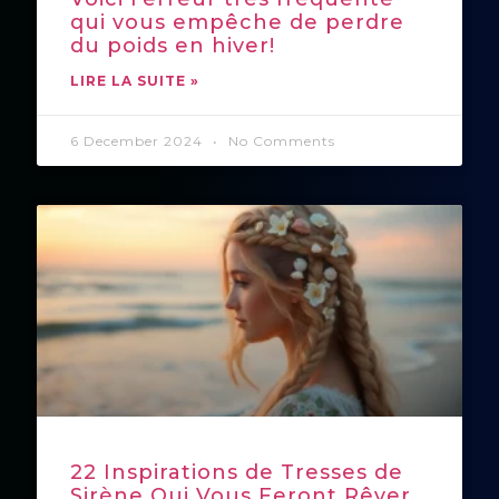
qui vous empêche de perdre
du poids en hiver!
LIRE LA SUITE »
6 December 2024
No Comments
22 Inspirations de Tresses de
Sirène Qui Vous Feront Rêver