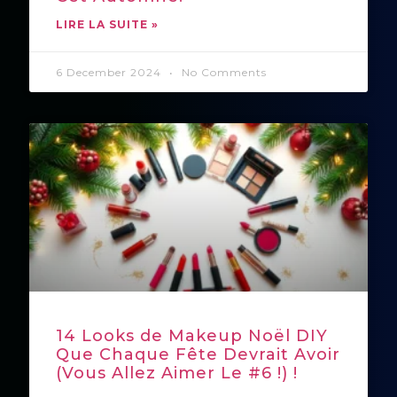
LIRE LA SUITE »
6 December 2024
No Comments
14 Looks de Makeup Noël DIY
Que Chaque Fête Devrait Avoir
(Vous Allez Aimer Le #6 !) !