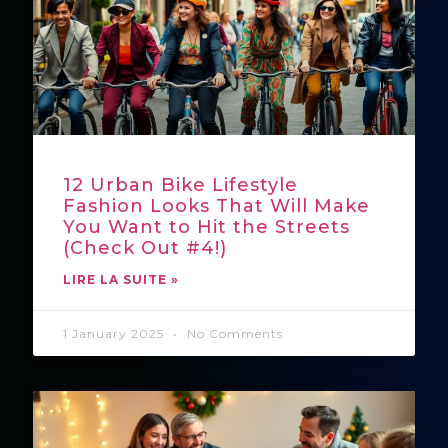
12 Urban Bike Lifestyle
Fashion Looks That Will Make
You Want to Hit the Streets
(Check Out #4!)
LIRE LA SUITE »
1 January 2025
No Comments