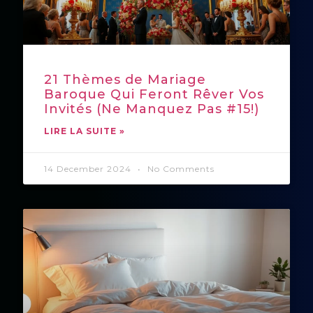
21 Thèmes de Mariage
Baroque Qui Feront Rêver Vos
Invités (Ne Manquez Pas #15!)
LIRE LA SUITE »
14 December 2024
No Comments