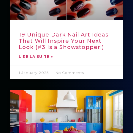
19 Unique Dark Nail Art Ideas
That Will Inspire Your Next
Look (#3 Is a Showstopper!)
LIRE LA SUITE »
1 January 2025
No Comments