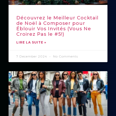
Découvrez le Meilleur Cocktail
de Noël à Composer pour
Éblouir Vos Invités (Vous Ne
Croirez Pas le #5!)
LIRE LA SUITE »
7 December 2024
No Comments