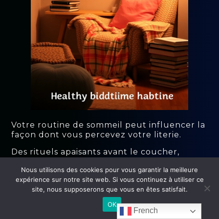
Votre routine de sommeil peut influencer la
façon dont vous percevez votre literie.
Des rituels apaisants avant le coucher,
comme la méditation ou la lecture, peuvent
Nous utilisons des cookies pour vous garantir la meilleure
vous aider à vous endormir plus facilement
expérience sur notre site web. Si vous continuez à utiliser ce
et à apprécier le confort de votre lit.
site, nous supposerons que vous en êtes satisfait.
Créer une routine cohérente aide
OK
également à signaler à votre corps qu’il est
French
temps de dormir, ce qui améliore la qualité