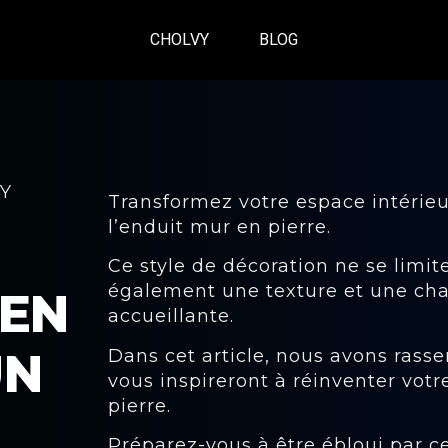
CHOLVY
BLOG
VY
Transformez votre espace intérieu
l’enduit mur en pierre.
Ce style de décoration ne se limite
également une texture et une cha
 EN
accueillante.
UN
Dans cet article, nous avons rass
vous inspireront à réinventer votr
pierre.
Préparez-vous à être ébloui par ce