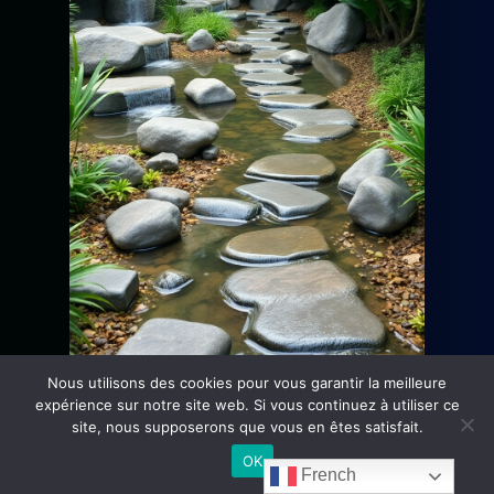
Nous utilisons des cookies pour vous garantir la meilleure
expérience sur notre site web. Si vous continuez à utiliser ce
site, nous supposerons que vous en êtes satisfait.
Le Jardin de la Sérénité est conçu pour
OK
apaiser l’esprit et nourrir l’âme.
French