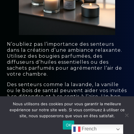
N’oubliez pas l’importance des senteurs
dans la création d’une ambiance relaxante.
Utilisez des bougies parfumées, des
diffuseurs d’huiles essentielles ou des
sachets parfumés pour agrémenter l’air de
votre chambre.
Des senteurs comme la lavande, la vanille
ou le bois de santal peuvent aider vos invités
à se détendre et à se sentir à l’aise. Un bon
parfum peut vraiment faire la différence
Nous utilisons des cookies pour vous garantir la meilleure
dans l’expérience de vos visiteurs.
expérience sur notre site web. Si vous continuez à utiliser ce
site, nous supposerons que vous en êtes satisfait.
Conclusion
OK
French